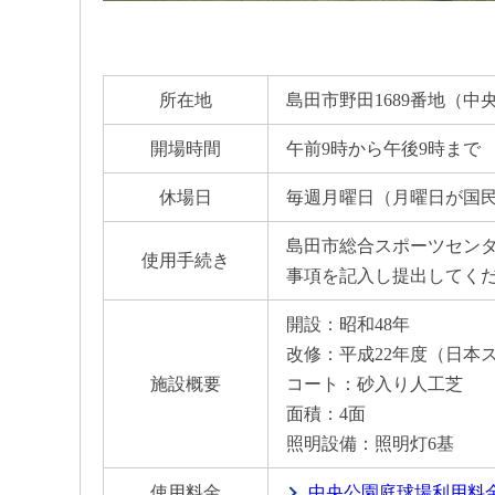
所在地
島田市野田1689番地（中
開場時間
午前9時から午後9時まで
休場日
毎週月曜日（月曜日が国
島田市総合スポーツセン
使用手続き
事項を記入し提出してく
開設：昭和48年
改修：平成22年度（日本
施設概要
コート：砂入り人工芝
面積：4面
照明設備：照明灯6基
使用料金
中央公園庭球場利用料金(PD