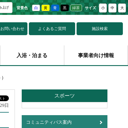
み上げ
背景色
白
黄
青
黒
緑茶
サイズ
小
中
大
の
お問い合わせ
よくあるご質問
施設検索
入浴・泊まる
事業者向け情報
ト）
スポーツ
29日
コミュニティバス案内