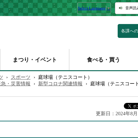
Select Language
▼
音声読
各課へ
まつり・イベント
食べる・買う
ツ
›
スポーツ
›
庭球場（テニスコート）
緊急・災害情報
›
新型コロナ関連情報
›
庭球場（テニスコー
更新日：
2024年8月