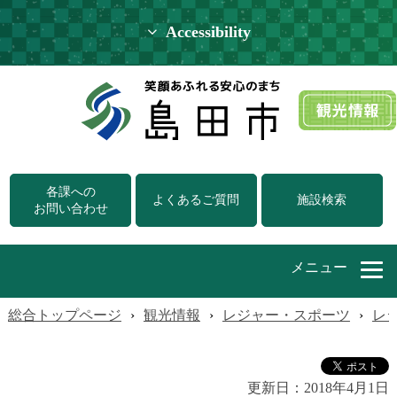
Accessibility
各課への
よくあるご質問
施設検索
お問い合わせ
メニュー
総合トップページ
›
観光情報
›
レジャー・スポーツ
›
レ
更新日：
2018年4月1日