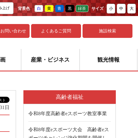
み上げ
背景色
白
黄
青
黒
緑茶
サイズ
小
中
大
の
お問い合わせ
よくあるご質問
施設検索
画
産業・ビジネス
観光情報
高齢者福祉
31日
令和8年度高齢者eスポーツ教室事業
令和8年度eスポーツ大会 高齢者eス
ポーツチャレンジ強化期間を開催し