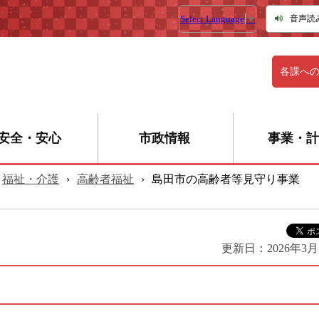
Select Language
▼
音声読
各課へ
安全・安心
市政情報
事業・計
福祉・介護
›
高齢者福祉
›
島田市の高齢者等見守り事業
更新日：
2026年3月