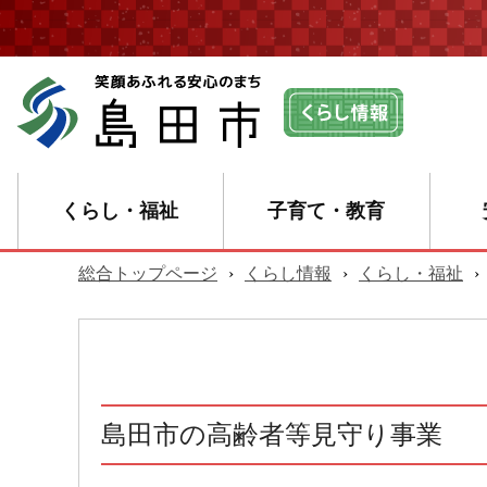
くらし・福祉
子育て・教育
総合トップページ
›
くらし情報
›
くらし・福祉
›
島田市の高齢者等見守り事業