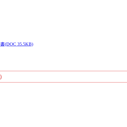
C 35.5KB)
）