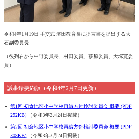
令和4年1月19日 手交式 濱田教育長に提言書を提出する大
石副委員長
（後列右から中野委員長、村田委員、萩原委員、大塚寛委
員）
議事録要約版（令和4年2月7日更新）
第1回 初倉地区小中学校再編方針検討委員会 概要 (PDF
252KB)
（令和3年3月24日掲載）
第2回 初倉地区小中学校再編方針検討委員会 概要 (PDF
308KB)
（令和3年3月24日掲載）