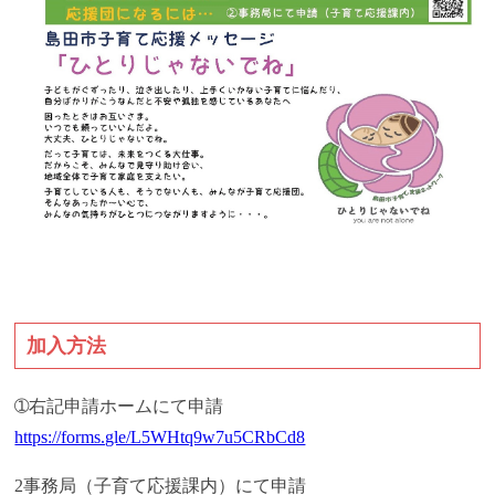
加入方法
➀右記申請ホームにて申請
https://forms.gle/L5WHtq9w7u5CRbCd8
2事務局（子育て応援課内）にて申請