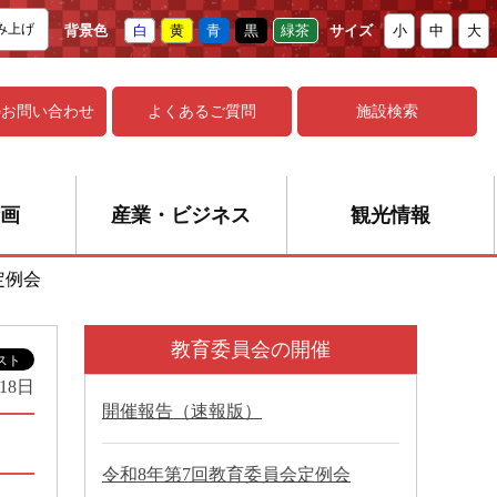
み上げ
背景色
白
黄
青
黒
緑茶
サイズ
小
中
大
の
お問い合わせ
よくあるご質問
施設検索
画
産業・ビジネス
観光情報
定例会
教育委員会の開催
18日
開催報告（速報版）
令和8年第7回教育委員会定例会