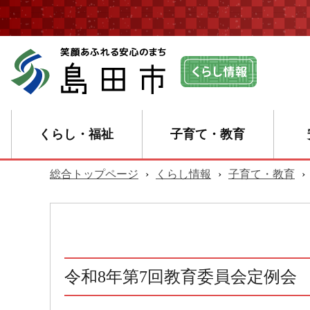
くらし・福祉
子育て・教育
総合トップページ
›
くらし情報
›
子育て・教育
›
令和8年第7回教育委員会定例会