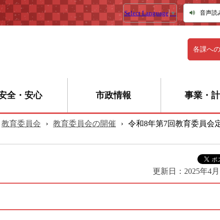
Select Language
▼
音声読
各課へ
安全・安心
市政情報
事業・計
教育委員会
›
教育委員会の開催
›
令和8年第7回教育委員会
更新日：
2025年4月