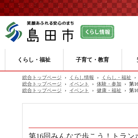
くらし・福祉
子育て・教育
総合トップページ
›
くらし情報
›
くらし・福祉
›
総合トップページ
›
イベント
›
体験・参加
›
第
総合トップページ
›
イベント
›
健康・福祉
›
第
第16回みんなで歩こう！トラン