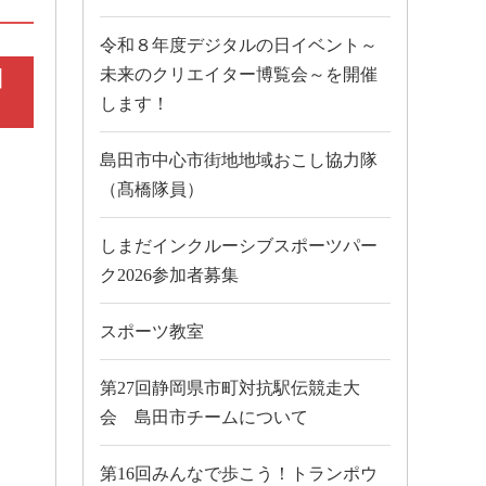
令和８年度デジタルの日イベント～
日
未来のクリエイター博覧会～を開催
します！
島田市中心市街地地域おこし協力隊
（髙橋隊員）
しまだインクルーシブスポーツパー
ク2026参加者募集
スポーツ教室
第27回静岡県市町対抗駅伝競走大
会 島田市チームについて
第16回みんなで歩こう！トランポウ