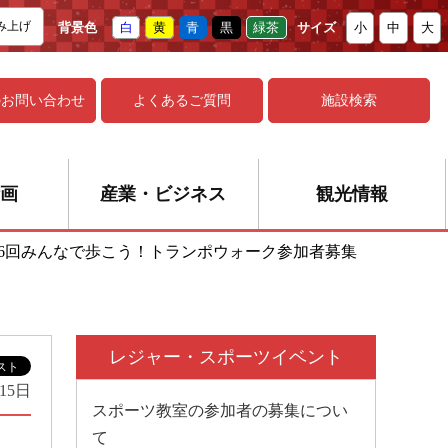
み上げ
背景色
白
黄
青
黒
緑茶
サイズ
小
中
大
の
お問い合わせ
よくあるご質問
施設検索
画
産業・ビジネス
観光情報
16回みんなで歩こう！トランポウォーク参加者募集
レジャー・スポーツイベント
15日
スポーツ教室の参加者の募集につい
て