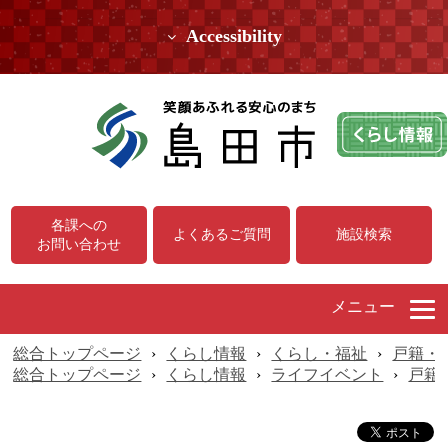
Accessibility
各課への
よくあるご質問
施設検索
お問い合わせ
メニュー
総合トップページ
›
くらし情報
›
くらし・福祉
›
戸籍・
総合トップページ
›
くらし情報
›
ライフイベント
›
戸籍