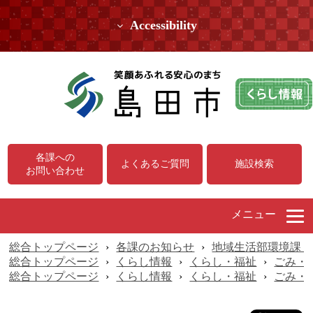
Accessibility
各課への
よくあるご質問
施設検索
お問い合わせ
メニュー
総合トップページ
›
各課のお知らせ
›
地域生活部環境課（
総合トップページ
›
くらし情報
›
くらし・福祉
›
ごみ・
総合トップページ
›
くらし情報
›
くらし・福祉
›
ごみ・