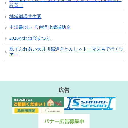
設置！
地域循環共生圏
申請書DL・合併浄化槽補助金
2026かわね桜まつり
親子ふれあい大井川鐵道きかんしゃトーマス号で行くツ
アー
広告