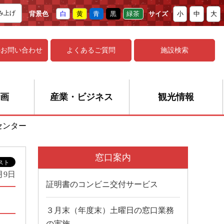
み上げ
背景色
白
黄
青
黒
緑茶
サイズ
小
中
大
の
お問い合わせ
よくあるご質問
施設検索
画
産業・ビジネス
観光情報
センター
窓口案内
月9日
証明書のコンビニ交付サービス
３月末（年度末）土曜日の窓口業務
の実施