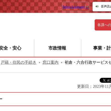
Select Language
▼
音声読
各課へ
安全・安心
市政情報
事業・計
戸籍・住民の手続き
›
窓口案内
›
初倉・六合行政サービス
更新日：
2023年11
ー