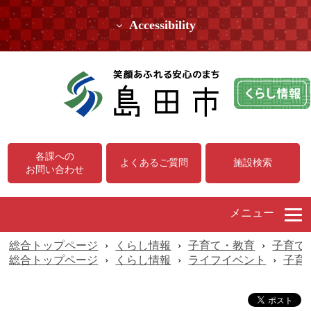
Accessibility
各課への
よくあるご質問
施設検索
お問い合わせ
メニュー
総合トップページ
›
くらし情報
›
子育て・教育
›
子育て
総合トップページ
›
くらし情報
›
ライフイベント
›
子育