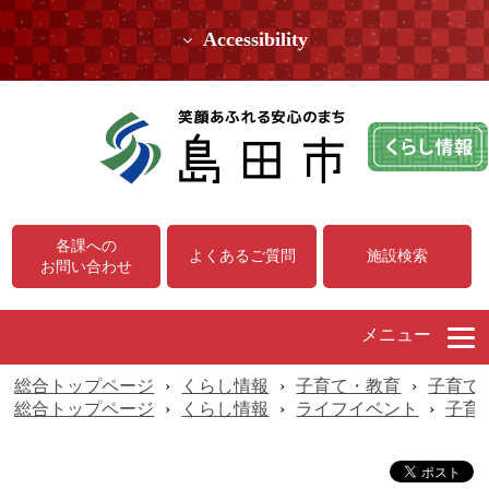
Accessibility
各課への
よくあるご質問
施設検索
お問い合わせ
メニュー
総合トップページ
›
くらし情報
›
子育て・教育
›
子育て
総合トップページ
›
くらし情報
›
ライフイベント
›
子育