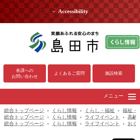
Accessibility
各課への
よくあるご質問
施設検索
お問い合わせ
メニュー
総合トップページ
›
くらし情報
›
くらし・福祉
›
福祉・
総合トップページ
›
くらし情報
›
ライフイベント
›
高齢
総合トップページ
›
くらし情報
›
ライフイベント
›
おく