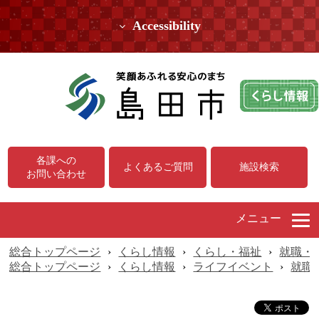
Accessibility
各課への
よくあるご質問
施設検索
お問い合わせ
メニュー
総合トップページ
›
くらし情報
›
くらし・福祉
›
就職・
総合トップページ
›
くらし情報
›
ライフイベント
›
就職