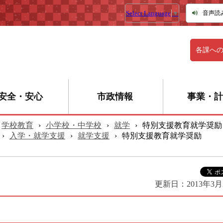
Select Language
▼
音声読
各課へ
安全・安心
市政情報
事業・計
学校教育
›
小学校・中学校
›
就学
›
特別支援教育就学奨励
›
入学・就学支援
›
就学支援
›
特別支援教育就学奨励
更新日：
2013年3月