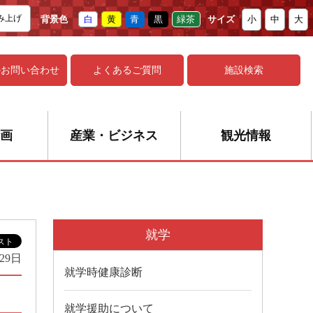
み上げ
背景色
白
黄
青
黒
緑茶
サイズ
小
中
大
の
お問い合わせ
よくあるご質問
施設検索
画
産業・ビジネス
観光情報
就学
29日
就学時健康診断
就学援助について