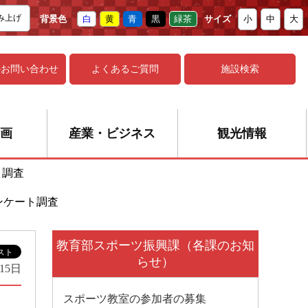
み上げ
背景色
白
黄
青
黒
緑茶
サイズ
小
中
大
の
お問い合わせ
よくあるご質問
施設検索
画
産業・ビジネス
観光情報
ト調査
ンケート調査
教育部スポーツ振興課（各課のお知
らせ）
月15日
スポーツ教室の参加者の募集