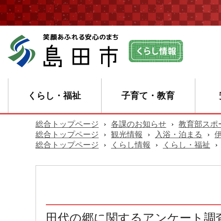
くらし・福祉
子育て・教育
総合トップページ
›
各課のお知らせ
›
教育部スポ
総合トップページ
›
観光情報
›
入浴・泊まる
›
総合トップページ
›
くらし情報
›
くらし・福祉
›
田代の郷に関するアンケート調