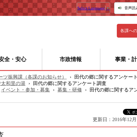
Select Language
▼
音声読
各課へ
安全・安心
市政情報
事業・計
ーツ振興課（各課のお知らせ）
›
田代の郷に関するアンケー
伊太和里の湯
›
田代の郷に関するアンケート調査
イベント・参加・募集
›
募集・研修
›
田代の郷に関するア
更新日：
2016年12
査