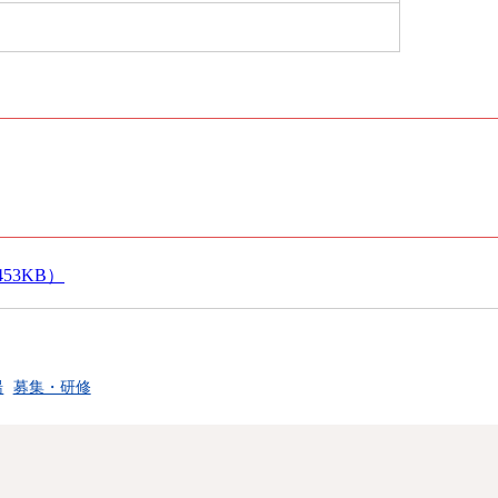
53KB）
湯
募集・研修