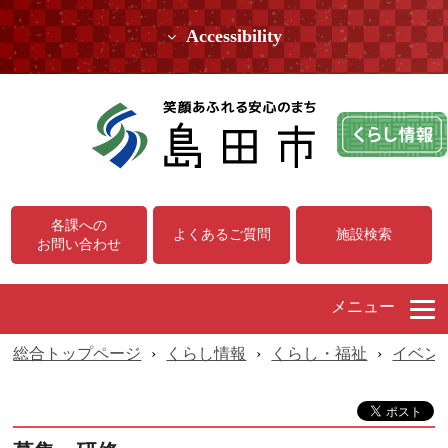
Accessibility
各課への
よくあるご質問
施設検索
お問い合わせ
メニュー
総合トップページ
›
くらし情報
›
くらし・福祉
›
イベン