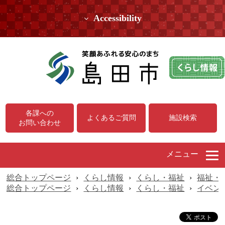
Accessibility
各課への
よくあるご質問
施設検索
お問い合わせ
メニュー
総合トップページ
›
くらし情報
›
くらし・福祉
›
福祉・
総合トップページ
›
くらし情報
›
くらし・福祉
›
イベン