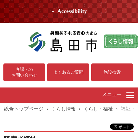
Accessibility
各課への
よくあるご質問
施設検索
お問い合わせ
メニュー
総合トップページ
›
くらし情報
›
くらし・福祉
›
福祉・