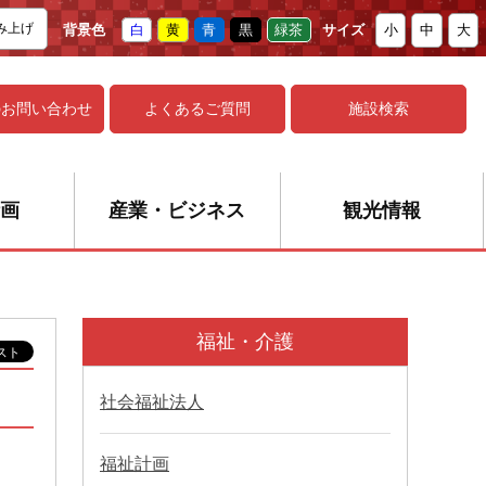
み上げ
背景色
白
黄
青
黒
緑茶
サイズ
小
中
大
の
お問い合わせ
よくあるご質問
施設検索
画
産業・ビジネス
観光情報
福祉・介護
社会福祉法人
福祉計画