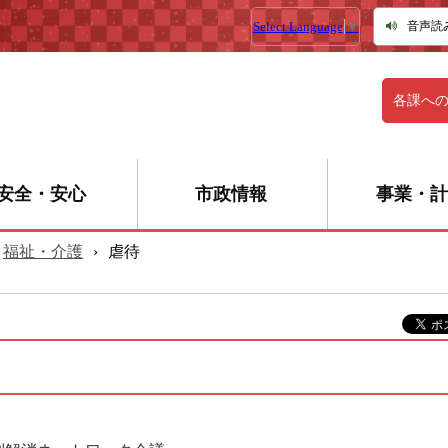
Select Language
▼
音声読
各課へ
安全・安心
市政情報
事業・計
福祉・介護
›
虐待