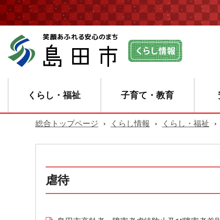
くらし・福祉
子育て・教育
総合トップページ
›
くらし情報
›
くらし・福祉
›
虐待