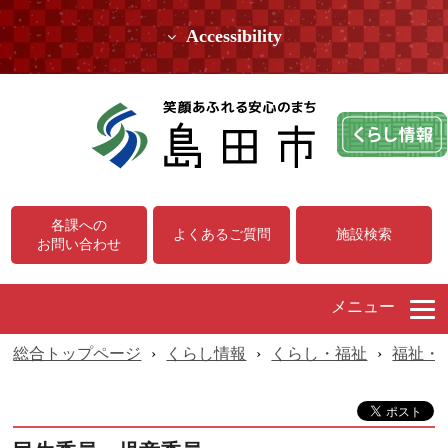
Accessibility
各課への
よくあるご質問
施設検索
お問い合わせ
メニュー
総合トップページ
›
くらし情報
›
くらし・福祉
›
福祉・