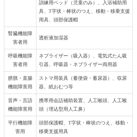
訓練用ベッド（児童のみ）、入浴補助用
具、T字状・棒状のつえ、移動・移乗支援
用具、頭部保護帽
腎臓機能障
透析液加湿器
害者用
呼吸機能障
ネブライザー（吸入器）、電気式たん吸
害者用
引器、呼吸器・ネブライザー両用器
膀胱・直腸
ストマ用装具（蓄便袋・蓄尿器）、収尿
機能障害用
器、紙おむつ等
音声・言語
携帯用会話補助装置、人工喉頭、人工喉
機能障害用
頭（埋込型用人工鼻）
平行機能障
頭部保護帽、T字状・棒状のつえ、移動・
害用
移乗支援用具