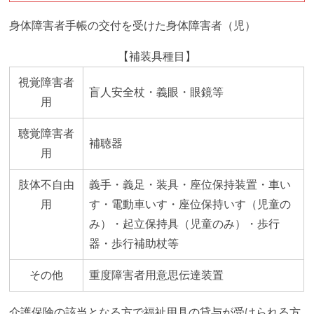
身体障害者手帳の交付を受けた身体障害者（児）
【補装具種目】
視覚障害者
盲人安全杖・義眼・眼鏡等
用
聴覚障害者
補聴器
用
肢体不自由
義手・義足・装具・座位保持装置・車い
用
す・電動車いす・座位保持いす（児童の
み）・起立保持具（児童のみ）・歩行
器・歩行補助杖等
その他
重度障害者用意思伝達装置
介護保険の該当となる方で福祉用具の貸与が受けられる方