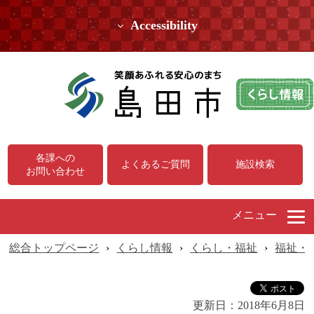
Accessibility
各課への
よくあるご質問
施設検索
お問い合わせ
メニュー
総合トップページ
›
くらし情報
›
くらし・福祉
›
福祉・
更新日：
2018年6月8日