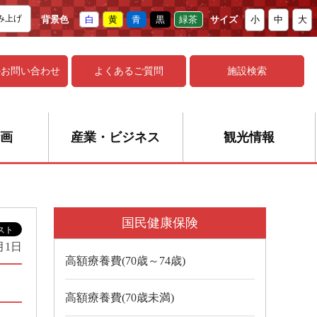
み上げ
背景色
白
黄
青
黒
緑茶
サイズ
小
中
大
の
お問い合わせ
よくあるご質問
施設検索
画
産業・ビジネス
観光情報
国民健康保険
月1日
高額療養費(70歳～74歳)
高額療養費(70歳未満)