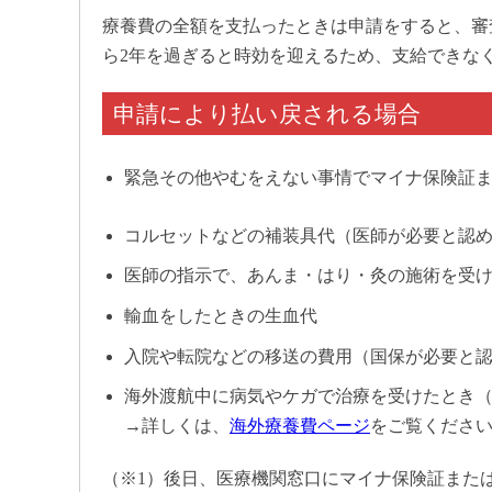
療養費の全額を支払ったときは申請をすると、審
ら2年を過ぎると時効を迎えるため、支給できな
申請により払い戻される場合
緊急その他やむをえない事情でマイナ保険証ま
コルセットなどの補装具代（医師が必要と認
医師の指示で、あんま・はり・灸の施術を受
輸血をしたときの生血代
入院や転院などの移送の費用（国保が必要と
海外渡航中に病気やケガで治療を受けたとき（
→詳しくは、
海外療養費ページ
をご覧くださ
（※1）後日、医療機関窓口にマイナ保険証また