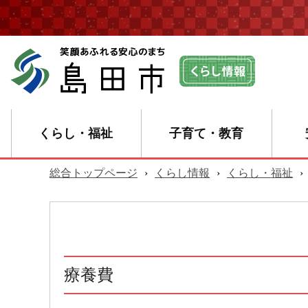
くらし・福祉
子育て・教育
総合トップページ
›
くらし情報
›
くらし・福祉
›
療養費