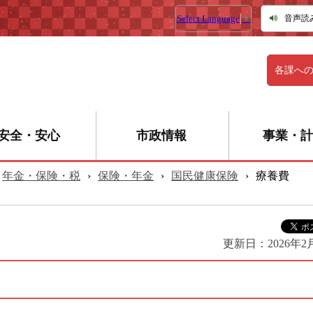
Select Language
▼
音声読
各課へ
安全・安心
市政情報
事業・計
年金・保険・税
›
保険・年金
›
国民健康保険
›
療養費
更新日：
2026年2