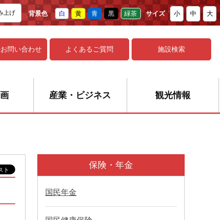
み上げ
背景色
白
黄
青
黒
緑茶
サイズ
小
中
大
の
お問い合わせ
よくあるご質問
施設検索
画
産業・ビジネス
観光情報
保険・年金
国民年金