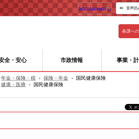
Select Language
▼
音声読
各課へ
安全・安心
市政情報
事業・計
年金・保険・税
›
保険・年金
›
国民健康保険
健康・医療
›
国民健康保険