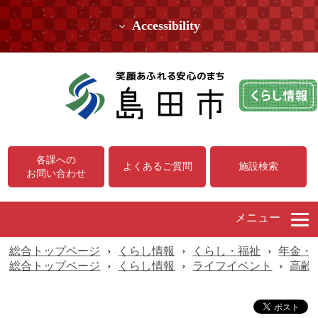
Accessibility
各課への
よくあるご質問
施設検索
お問い合わせ
メニュー
総合トップページ
›
くらし情報
›
くらし・福祉
›
年金・
総合トップページ
›
くらし情報
›
ライフイベント
›
高齢