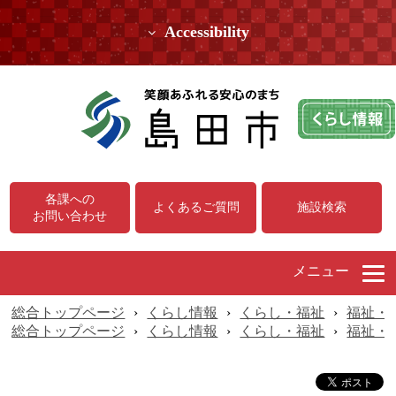
Accessibility
各課への
よくあるご質問
施設検索
お問い合わせ
メニュー
総合トップページ
›
くらし情報
›
くらし・福祉
›
福祉・
総合トップページ
›
くらし情報
›
くらし・福祉
›
福祉・