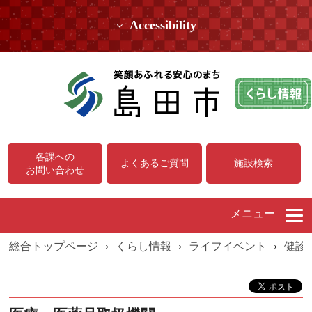
Accessibility
各課への
よくあるご質問
施設検索
お問い合わせ
メニュー
総合トップページ
›
くらし情報
›
ライフイベント
›
健診