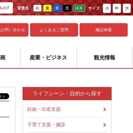
み上げ
背景色
白
黄
青
黒
緑茶
サイズ
小
中
大
の
お問い合わせ
よくあるご質問
施設検索
画
産業・ビジネス
観光情報
ライフシーン・目的から探す
妊娠・出産支援
子育て支援・健診