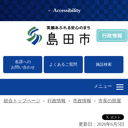
Accessibility
各課への
よくあるご質問
施設検索
お問い合わせ
メニュー
総合トップページ
›
行政情報
›
市政情報
›
市長の部屋
›
更新日：
2026年6月5日