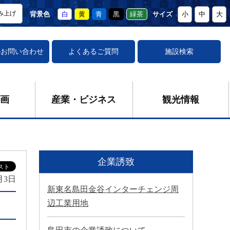
み上げ
背景色
白
黄
青
黒
緑茶
サイズ
小
中
大
の
お問い合わせ
よくあるご質問
施設検索
画
産業・ビジネス
観光情報
企業誘致
月3日
新東名島田金谷インターチェンジ周
辺工業用地