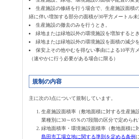
生産施設の修繕を行う場合で、生産施設面積
繕に伴い増加する部分の面積が30平方メートル未
生産施設の撤去のみを行うとき。
緑地または緑地以外の環境施設を増加すると
緑地または緑地以外の環境施設を面積の減少
保安上その他やむを得ない事由による10平方
（速やかに行う必要がある場合に限る）
規制の内容
主に次の3点について規制しています。
生産施設面積率（敷地面積に対する生産施
業種別に30～65％の7段階の区分で定めら
緑地面積率・環境施設面積率（敷地面積に
島田市工場立地に関する準則を定める条例