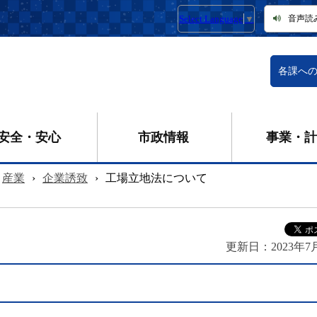
Select Language
▼
音声読
各課へ
安全・安心
市政情報
事業・計
産業
›
企業誘致
›
工場立地法について
更新日：
2023年7