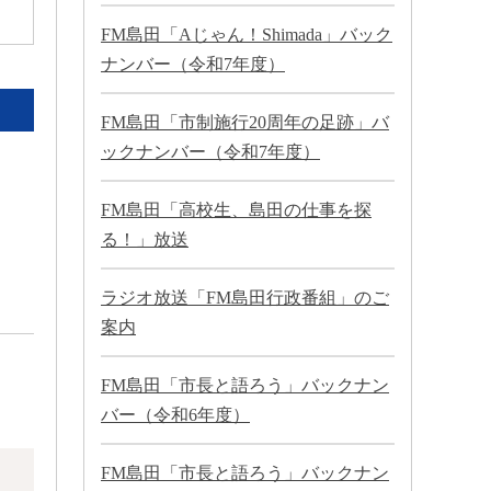
FM島田「Aじゃん！Shimada」バック
ナンバー（令和7年度）
FM島田「市制施行20周年の足跡」バ
ックナンバー（令和7年度）
FM島田「高校生、島田の仕事を探
る！」放送
ラジオ放送「FM島田行政番組」のご
案内
FM島田「市長と語ろう」バックナン
バー（令和6年度）
FM島田「市長と語ろう」バックナン