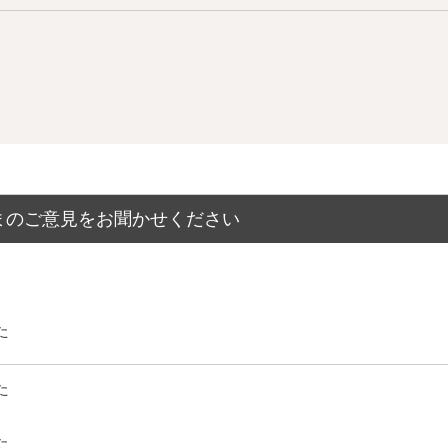
当
まのご意見をお聞かせください
た
た
た