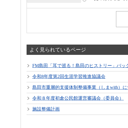
よく見られているページ
FM島田「耳で巡る！島田のヒストリー」バッ
令和8年度第2回生涯学習推進協議会
島田市重層的支援体制整備事業（しまwith）
令和８年度初倉公民館運営審議会（委員会）
施設整備計画