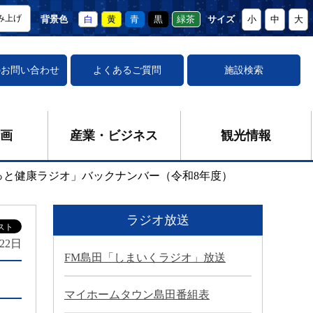
み上げ
背景色
白
黄
青
黒
緑茶
サイズ
小
中
大
の
お問い合わせ
よくあるご質問
施設検索
画
産業・ビジネス
観光情報
っと健康ラジオ」バックナンバー（令和8年度）
ラジオ放送
22日
FM島田「しまいくラジオ」放送
マイホームタウン島田番組表