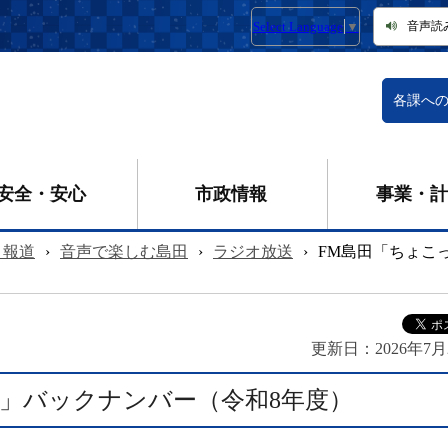
Select Language
▼
音声読
各課へ
安全・安心
市政情報
事業・計
・報道
›
音声で楽しむ島田
›
ラジオ放送
›
FM島田「ちょこ
更新日：
2026年7月
」バックナンバー（令和8年度）