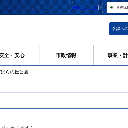
Select Language
▼
音声読
各課へ
安全・安心
市政情報
事業・計
市ばらの丘公園
らのおかこうえん