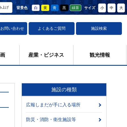
み上げ
背景色
白
黄
青
黒
緑茶
サイズ
小
中
大
の
お問い合わせ
よくあるご質問
施設検索
画
産業・ビジネス
観光情報
施設の種類
広報しまだが手に入る場所
防災・消防・衛生施設等