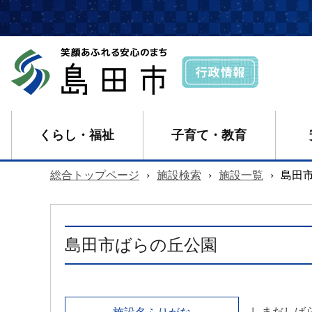
くらし・福祉
子育て・教育
総合トップページ
›
施設検索
›
施設一覧
›
島田
島田市ばらの丘公園
しまだしば