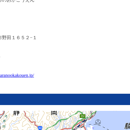
市野田１６５２−１
5
baranookakouen.jp/