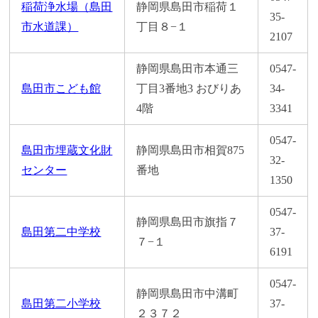
稲荷浄水場（島田
静岡県島田市稲荷１
35-
市水道課）
丁目８−１
2107
静岡県島田市本通三
0547-
島田市こども館
丁目3番地3 おびりあ
34-
4階
3341
0547-
島田市埋蔵文化財
静岡県島田市相賀875
32-
センター
番地
1350
0547-
静岡県島田市旗指７
島田第二中学校
37-
７−１
6191
0547-
静岡県島田市中溝町
島田第二小学校
37-
２３７２