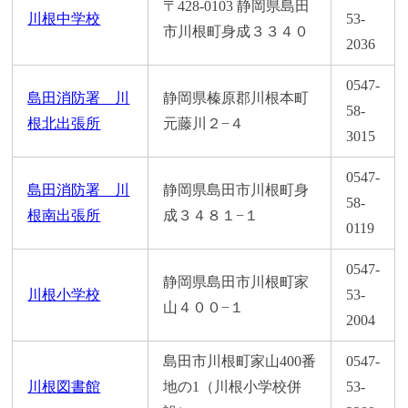
〒428-0103 静岡県島田
川根中学校
53-
市川根町身成３３４０
2036
0547-
島田消防署 川
静岡県榛原郡川根本町
58-
根北出張所
元藤川２−４
3015
0547-
島田消防署 川
静岡県島田市川根町身
58-
根南出張所
成３４８１−１
0119
0547-
静岡県島田市川根町家
川根小学校
53-
山４００−１
2004
島田市川根町家山400番
0547-
川根図書館
地の1（川根小学校併
53-