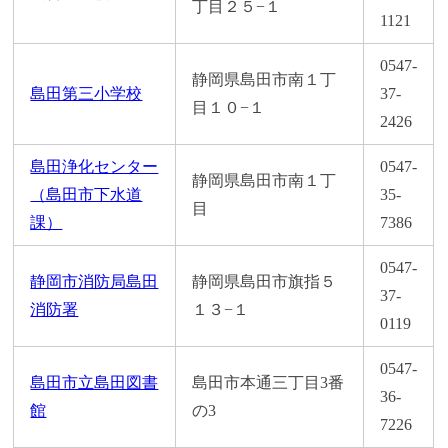
丁目２５−１
1121
0547-
静岡県島田市南１丁
島田第三小学校
37-
目１０−１
2426
島田浄化センター
0547-
静岡県島田市南１丁
（島田市下水道
35-
目
課）
7386
0547-
静岡市消防局島田
静岡県島田市旗指５
37-
消防署
１３−１
0119
0547-
島田市立島田図書
島田市本通三丁目3番
36-
館
の3
7226