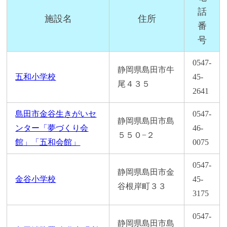
話
施設名
住所
番
号
0547-
静岡県島田市牛
五和小学校
45-
尾４３５
2641
島田市金谷生きがいセ
0547-
静岡県島田市島
ンター「夢づくり会
46-
５５０−２
館」「五和会館」
0075
0547-
静岡県島田市金
金谷小学校
45-
谷根岸町３３
3175
0547-
静岡県島田市島