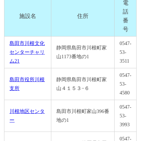
電
話
施設名
住所
番
号
島田市川根文化
0547-
静岡県島田市川根町家
センターチャリ
53-
山1173番地の1
ム21
3511
0547-
島田市役所川根
静岡県島田市川根町家
53-
支所
山４１５３−６
4580
0547-
川根地区センタ
島田市川根町家山396番
53-
ー
地の1
3993
0547-