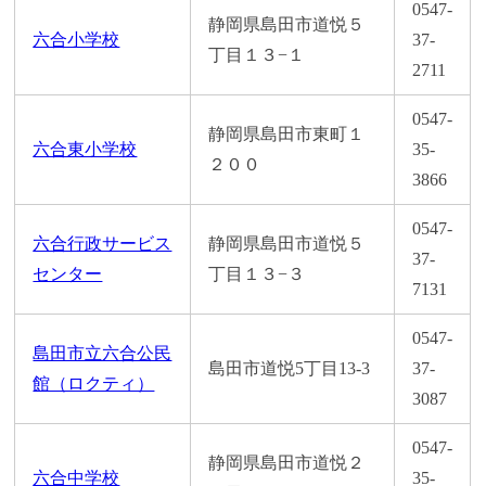
0547-
静岡県島田市道悦５
六合小学校
37-
丁目１３−１
2711
0547-
静岡県島田市東町１
六合東小学校
35-
２００
3866
0547-
六合行政サービス
静岡県島田市道悦５
37-
センター
丁目１３−３
7131
0547-
島田市立六合公民
島田市道悦5丁目13-3
37-
館（ロクティ）
3087
0547-
静岡県島田市道悦２
六合中学校
35-