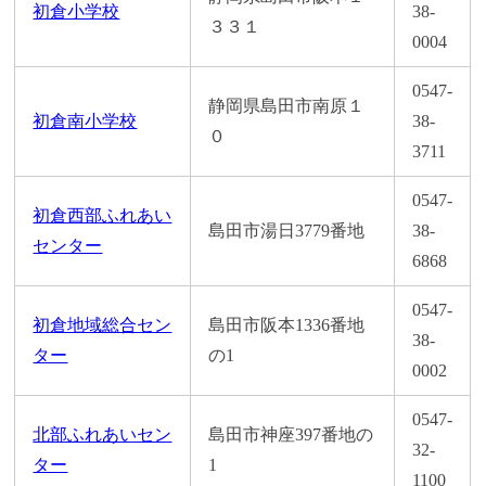
初倉小学校
38-
３３１
0004
0547-
静岡県島田市南原１
初倉南小学校
38-
０
3711
0547-
初倉西部ふれあい
島田市湯日3779番地
38-
センター
6868
0547-
初倉地域総合セン
島田市阪本1336番地
38-
ター
の1
0002
0547-
北部ふれあいセン
島田市神座397番地の
32-
ター
1
1100