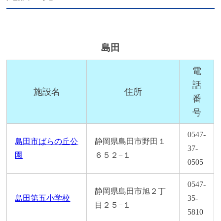
島田
電
話
施設名
住所
番
号
0547-
島田市ばらの丘公
静岡県島田市野田１
37-
園
６５２−１
0505
0547-
静岡県島田市旭２丁
島田第五小学校
35-
目２５−１
5810