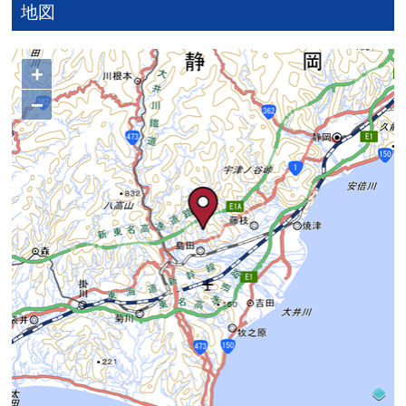
地図
+
−