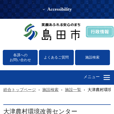
Accessibility
各課への
よくあるご質問
施設検索
お問い合わせ
メニュー
総合トップページ
›
施設検索
›
施設一覧
›
大津農村環境
大津農村環境改善センター