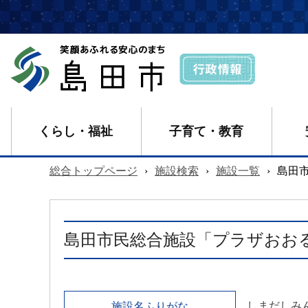
くらし・福祉
子育て・教育
総合トップページ
›
施設検索
›
施設一覧
›
島田
島田市民総合施設「プラザおお
しまだしみ
施設名ふりがな