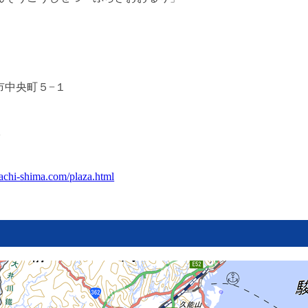
市中央町５−１
2
achi-shima.com/plaza.html