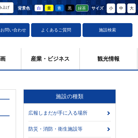
み上げ
背景色
白
黄
青
黒
緑茶
サイズ
小
中
大
の
お問い合わせ
よくあるご質問
施設検索
画
産業・ビジネス
観光情報
施設の種類
広報しまだが手に入る場所
防災・消防・衛生施設等