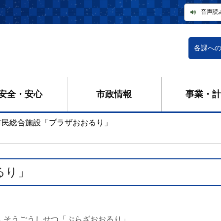
音声読
各課へ
安全・安心
市政情報
事業・計
市民総合施設「プラザおおるり」
るり」
んそうごうしせつ「ぷらざおおるり」