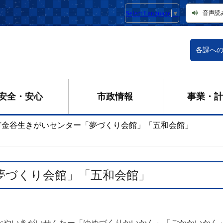
Select Language
▼
音声読
各課へ
安全・安心
市政情報
事業・計
市金谷生きがいセンター「夢づくり会館」「五和会館」
夢づくり会館」「五和会館」
なやいきがいせんたー「ゆめづくりかいかん」「ごかかいかん