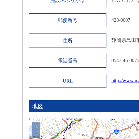
施設名ふりがな
428-0007
郵便番号
静岡県島田
住所
0547-46-007
電話番号
http://www.m
URL
地図
+
−