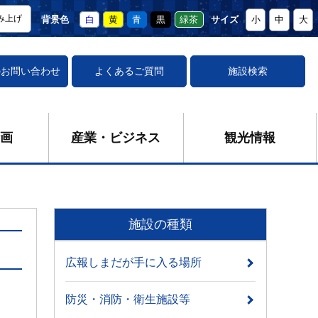
み上げ
背景色
白
黄
青
黒
緑茶
サイズ
小
中
大
の
お問い合わせ
よくあるご質問
施設検索
画
産業・ビジネス
観光情報
施設の種類
広報しまだが手に入る場所
防災・消防・衛生施設等
」