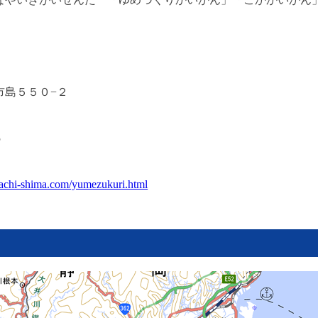
市島５５０−２
5
achi-shima.com/yumezukuri.html