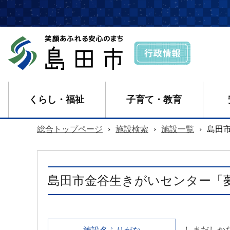
くらし・福祉
子育て・教育
総合トップページ
›
施設検索
›
施設一覧
›
島田
島田市金谷生きがいセンター「
しまだしか