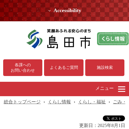
Accessibility
各課への
よくあるご質問
施設検索
お問い合わせ
メニュー
総合トップページ
›
くらし情報
›
くらし・福祉
›
ごみ・
更新日：
2025年8月1日