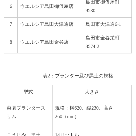
島田市御仮屋町
6
ウエルシア島田御仮屋店
9530
7
ウエルシア島田大津通店
島田市大津通6-1
島田市金谷栄町
8
ウエルシア島田金谷店
3574-2
表2：プランター及び黒土の規格
型式
大きさ
菜園プランタース
規格：横620、縦230、高さ
リム
260（mm）
こうじや 黒土
14リットル