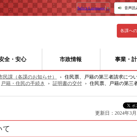
Select Language
▼
音声読
各課へ
安全・安心
市政情報
事業・計
市民課（各課のお知らせ）
›
住民票、戸籍の第三者請求につ
戸籍・住民の手続き
›
証明書の交付
›
住民票、戸籍の第三
更新日：
2024年3月
いて