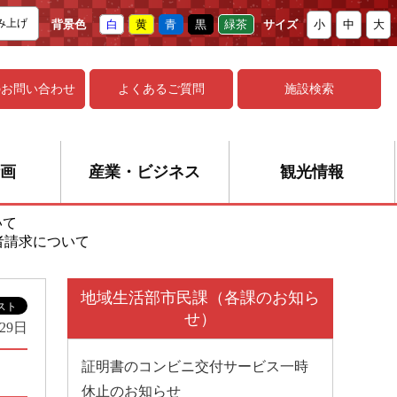
み上げ
背景色
白
黄
青
黒
緑茶
サイズ
小
中
大
の
お問い合わせ
よくあるご質問
施設検索
画
産業・ビジネス
観光情報
いて
者請求について
地域生活部市民課（各課のお知ら
せ）
29日
証明書のコンビニ交付サービス一時
休止のお知らせ