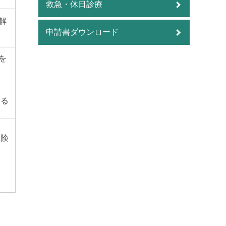
救急・休日診療
解
申請書ダウンロード
を
する
保険