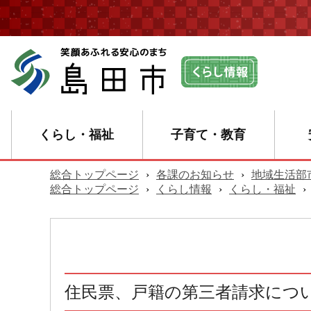
くらし・福祉
子育て・教育
総合トップページ
›
各課のお知らせ
›
地域生活部
総合トップページ
›
くらし情報
›
くらし・福祉
›
住民票、戸籍の第三者請求につ