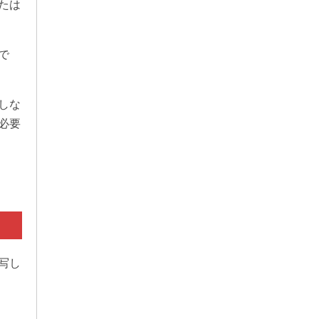
たは
で
しな
必要
写し