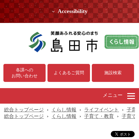
Accessibility
各課への
よくあるご質問
施設検索
お問い合わせ
メニュー
総合トップページ
›
くらし情報
›
ライフイベント
›
子育
総合トップページ
›
くらし情報
›
子育て・教育
›
子育て