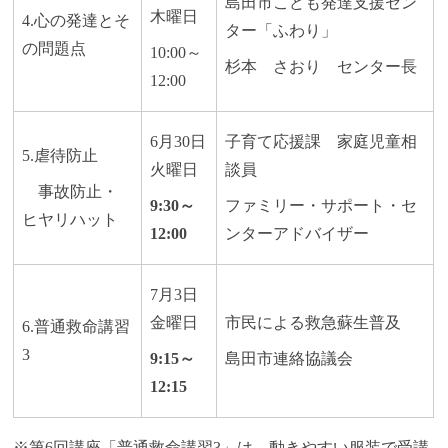
島田市こども発達支援セン
木曜日
4.心の発達とそ
ター「ふわり」
の問題点
10:00～
杉本 さおり センター長
12:00
6月30日
子育て応援課 家庭児童相
5.虐待防止
火曜日
談員
事故防止・
9:30～
ファミリー・サポート・セ
ヒヤリハット
12:00
ンターアドバイザー
7月3日
金曜日
市民による救急蘇生普及
6.普通救命講習
3
9:15～
島田市連絡協議会
12:15
※第6回講座「普通救命講習3」は、動きやすい服装で受講