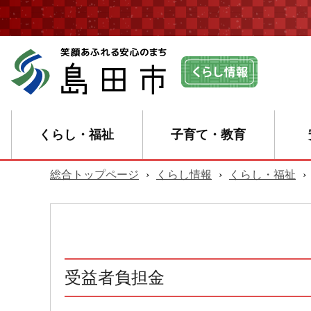
くらし・福祉
子育て・教育
総合トップページ
›
くらし情報
›
くらし・福祉
›
受益者負担金