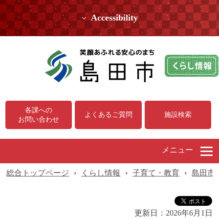
Accessibility
各課への
よくあるご質問
施設検索
お問い合わせ
メニュー
総合トップページ
›
くらし情報
›
子育て・教育
›
島田市
更新日：
2026年6月1日