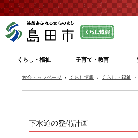
くらし・福祉
子育て・教育
総合トップページ
›
くらし情報
›
くらし・福祉
›
下水道の整備計画