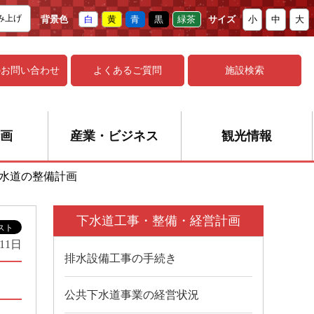
み上げ
背景色
白
黄
青
黒
緑茶
サイズ
小
中
大
の
お問い合わせ
よくあるご質問
施設検索
画
産業・ビジネス
観光情報
水道の整備計画
下水道工事・整備・経営計画
11日
排水設備工事の手続き
公共下水道事業の経営状況