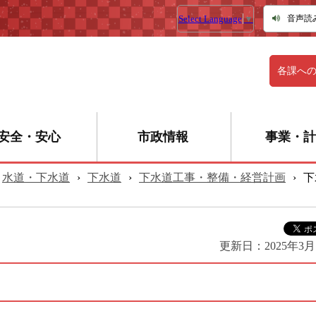
Select Language
▼
音声読
各課へ
安全・安心
市政情報
事業・計
水道・下水道
›
下水道
›
下水道工事・整備・経営計画
›
下
更新日：
2025年3月