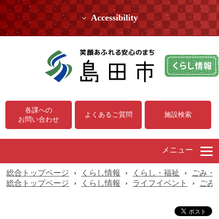
Accessibility
各課への
よくあるご質問
施設検索
お問い合わせ
メニュー
総合トップページ
›
くらし情報
›
くらし・福祉
›
ごみ・
総合トップページ
›
くらし情報
›
ライフイベント
›
ごみ