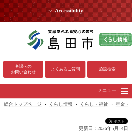
Accessibility
各課への
よくあるご質問
施設検索
お問い合わせ
メニュー
総合トップページ
›
くらし情報
›
くらし・福祉
›
年金・
更新日：
2026年5月14日