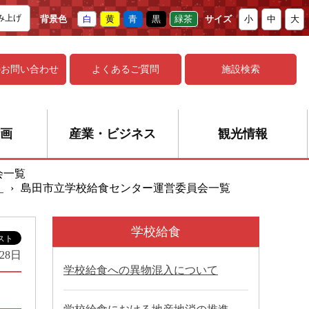
み上げ
背景色
白
黄
青
黒
緑茶
サイズ
小
中
大
の
お問い合わせ
よくあるご質問
施設検索
画
産業・ビジネス
観光情報
会一覧
）
›
島田市立学校給食センター運営委員会一覧
学校給食
28日
学校給食への異物混入について