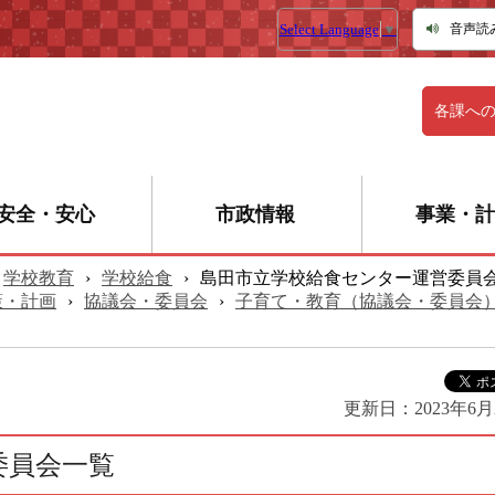
Select Language
▼
音声読
各課へ
安全・安心
市政情報
事業・計
学校教育
›
学校給食
›
島田市立学校給食センター運営委員
策・計画
›
協議会・委員会
›
子育て・教育（協議会・委員会
更新日：
2023年6月
委員会一覧