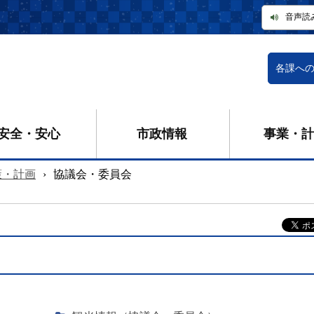
音声読
各課へ
安全・安心
市政情報
事業・計
策・計画
›
協議会・委員会