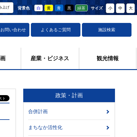
み上げ
背景色
白
黄
青
黒
緑茶
サイズ
小
中
大
の
お問い合わせ
よくあるご質問
施設検索
画
産業・ビジネス
観光情報
政策・計画
合併計画
まちなか活性化