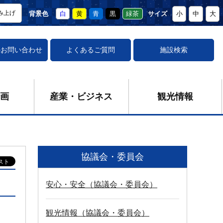
み上げ
背景色
白
黄
青
黒
緑茶
サイズ
小
中
大
の
お問い合わせ
よくあるご質問
施設検索
画
産業・ビジネス
観光情報
協議会・委員会
安心・安全（協議会・委員会）
観光情報（協議会・委員会）