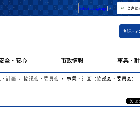
Select Language
▼
音声読
各課へ
安全・安心
市政情報
事業・計
策・計画
›
協議会・委員会
›
事業・計画（協議会・委員会）