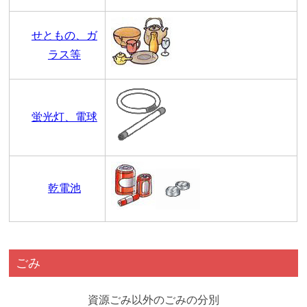
せともの、ガ
ラス等
蛍光灯、電球
乾電池
ごみ
資源ごみ以外のごみの分別