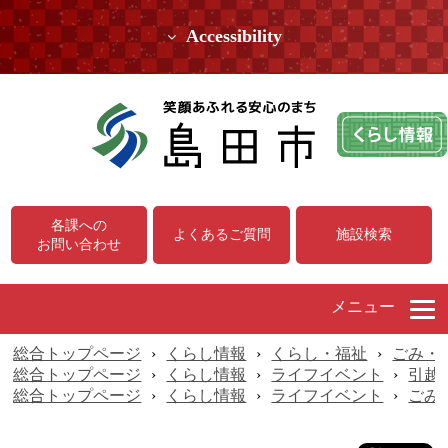
Accessibility
各課への
よくあるご質問
施設検索
お問い合わせ
メニュー
総合トップページ
›
くらし情報
›
くらし・福祉
›
ごみ・
総合トップページ
›
くらし情報
›
ライフイベント
›
引越
総合トップページ
›
くらし情報
›
ライフイベント
›
ごみ