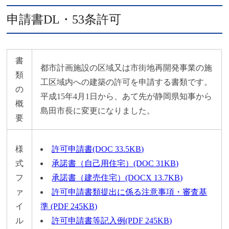
申請書DL・53条許可
書
都市計画施設の区域又は市街地再開発事業の施
類
工区域内への建築の許可を申請する書類です。
の
平成15年4月1日から、あて先が静岡県知事から
概
島田市長に変更になりました。
要
様
許可申請書(DOC 33.5KB)
式
承諾書（自己用住宅）(DOC 31KB)
フ
承諾書（建売住宅）(DOCX 13.7KB)
ァ
許可申請書類提出に係る注意事項・審査基
イ
準
(PDF 245KB)
ル
許可申請書等記入例(PDF 245KB)