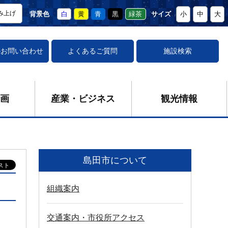
み上げ
背景色
白
黄
青
黒
緑茶
サイズ
小
中
大
の
お問い合わせ
よくあるご質問
施設検索
画
産業・ビジネス
観光情報
島田市について
組織案内
交通案内・市役所アクセス