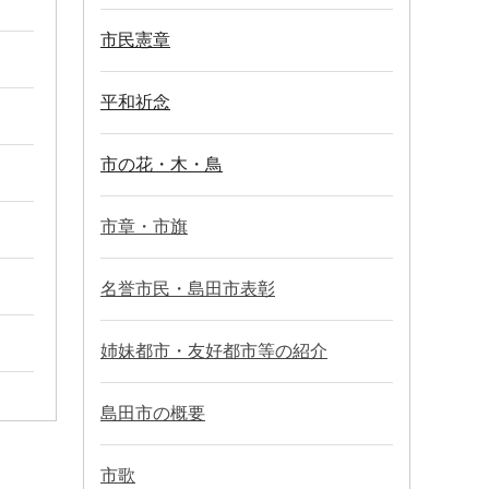
市民憲章
平和祈念
市の花・木・鳥
市章・市旗
名誉市民・島田市表彰
姉妹都市・友好都市等の紹介
島田市の概要
市歌